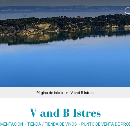
Página de inicio
>
V and B Istres
V and B Istres
IMENTACIÓN
TIENDA / TIENDA DE VINOS
PUNTO DE VENTA DE PR