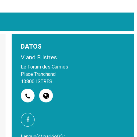
DATOS
V and B Istres
Le Forum des Carmes
Place Tranchand
13800
ISTRES
Langue(s) parlée(s) :