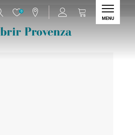
0
MENU
brir Provenza