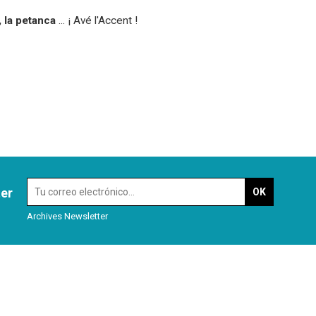
 la petanca
... ¡ Avé l'Accent !
ter
Archives Newsletter