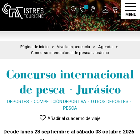
0
MENU
Página de inicio
>
Vive la experiencia
>
Agenda
>
Concurso internacional de pesca - Jurásico
Concurso internacional
de pesca - Jurásico
DEPORTES
COMPETICIÓN DEPORTIVA
OTROS DEPORTES
PESCA
Añadir al cuaderno de viaje
Desde lunes 28 septiembre al sábado 03 octubre 2026