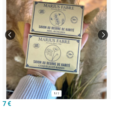
1
/
2
7 €